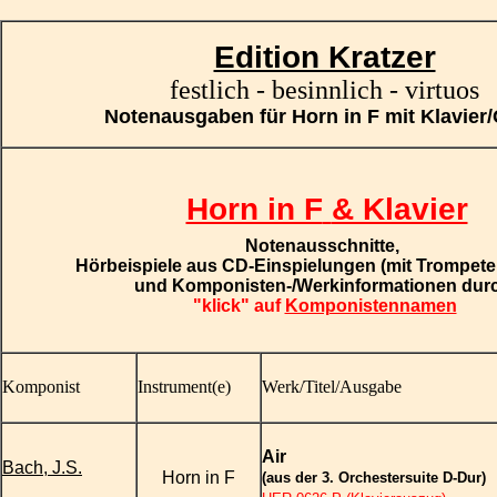
Edition Kratzer
festlich - besinnlich - virtuos
Notenausgaben für Horn in F mit Klavier/
Horn in F
& Klavier
Notenausschnitte
,
Hörbeispiele aus CD-Einspielungen
(mit Trompete
und Komponisten-/Werkinformationen dur
"klick" auf
Komponistennamen
Komponist
Instrument(e)
Werk/Titel/Ausgabe
Air
Bach, J.S.
Horn in F
(aus der 3. Orchestersuite D-Dur)