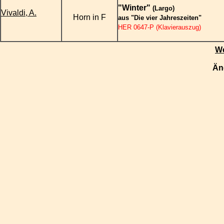
"Winter"
(Largo)
Vivaldi, A.
Horn in F
aus "Die vier Jahreszeiten"
HER 0647-P (Klavierauszug)
We
Än