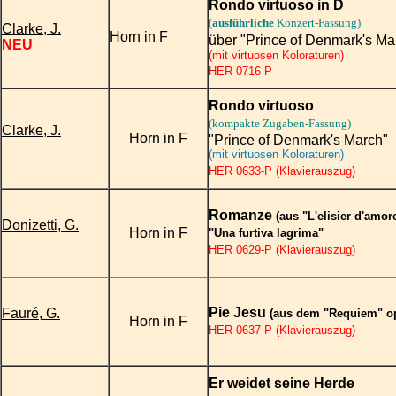
Rondo virtuoso in D
(
ausführliche
Konzert-Fassung)
Clarke, J.
Horn in F
über "Prince of Denmark's Ma
NEU
(mit virtuosen Koloraturen)
HER-0716-P
Rondo virtuoso
(kompakte Zugaben-Fassung)
Clarke, J.
Horn in F
"Prince of Denmark's March"
(mit virtuosen Koloraturen)
HER 0633-P (Klavierauszug)
Romanze
(aus "L'elisier d'amor
Donizetti, G.
Horn in F
"Una furtiva lagrima"
HER 0629-P (Klavierauszug)
Pie Jesu
Fauré, G.
(aus dem "Requiem" op
Horn in F
HER 0637-P (Klavierauszug)
Er weidet seine Herde