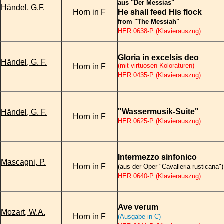
aus "Der Messias"
Händel, G.F.
Horn in F
He shall feed His flock
from "The Messiah
"
HER 0638-P (Klavierauszug)
Gloria in excelsis deo
Händel, G. F.
(mit virtuosen Koloraturen)
Horn in F
HER 0435-P (Klavierauszug)
"Wassermusik-Suite"
Händel, G. F.
Horn in F
HER 0625-P (Klavierauszug)
Intermezzo sinfonico
Mascagni, P.
Horn in F
(aus der Oper "Cavalleria rusticana")
HER 0640-P (Klavierauszug)
Ave verum
Mozart, W.A.
Horn in F
(Ausgabe in C)