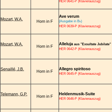
HER 0641-P (Klavierauszug)
Ave verum
Mozart, W.A.
Horn in F
(Ausgabe in B
)
b
HER 0639-P (Klavierauszug)
Alleluja
Mozart, W.A.
aus "Exsultate Jubilate"
Horn in F
HER 0642-P (Klavierauszug)
Allegro spiritoso
Senaillé, J.B.
Horn in F
HER 0645-P (Klavierauszug)
Heldenmusik-Suite
Telemann, G.P.
Horn in F
HER 0646-P (Klavierauszug)