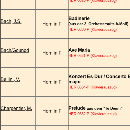
HER 0626-P (Klavierauszug)
Badinerie
Bach, J.S.
Horn in F
(aus der 2. Orchestersuite h-Moll)
HER 0630-P (Klavierauszug)
Ave Maria
Bach/Gounod
Horn in F
HER 0631-P (Klavierauszug)
Konzert Es-Dur / Concerto 
Bellini, V.
major
Horn in F
HER 0634-P (Klavierauszug)
Prelude
Charpentier, M.
aus dem "Te Deum"
Horn in F
HER 0632-P (Klavierauszug)